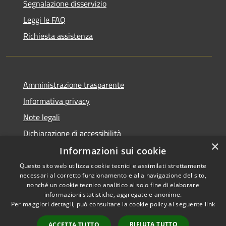
Segnalazione disservizio
Leggi le FAQ
Richiesta assistenza
Amministrazione trasparente
Informativa privacy
Note legali
Dichiarazione di accessibilità
×
Informazioni sui cookie
Questo sito web utilizza cookie tecnici e assimilati strettamente
necessari al corretto funzionamento e alla navigazione del sito,
RSS
Copyright © 2026 • Comune di
nonché un cookie tecnico analitico al solo fine di elaborare
Accessibilità
informazioni statistiche, aggregate e anonime.
Venegono Superiore • Powered
Per maggiori dettagli, può consultare la cookie policy al seguente
link
Privacy
Municipium
Accesso
by
•
Cookie
redazione
RIFIUTA TUTTO
ACCETTA TUTTO