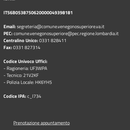
IT56B0538750620000049398181
Email:
segreteria@comune.venegonosuperiore.va.it
PEC:
comune.venegonosuperiore@pec.regione.lombardia.it
Centralino Unico:
0331 828411
Fax:
0331 827314
Codice Univoco Uffici:
- Ragioneria: UF3WPA
- Tecnico: 21V2KF
- Polizia Locale: HK6YH5
Codice IPA:
c_l734
Prenotazione appuntamento