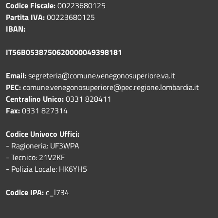
Codice Fiscale:
00223680125
Partita IVA:
00223680125
IBAN:
IT56B0538750620000049398181
Email:
segreteria@comune.venegonosuperiore.va.it
PEC:
comune.venegonosuperiore@pec.regione.lombardia.it
Centralino Unico:
0331 828411
Fax:
0331 827314
Codice Univoco Uffici:
- Ragioneria: UF3WPA
- Tecnico: 21V2KF
- Polizia Locale: HK6YH5
Codice IPA:
c_l734