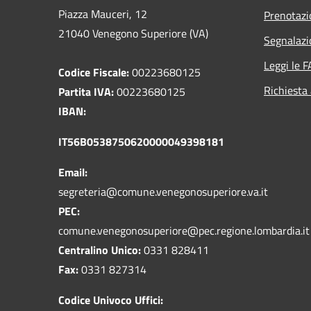
Piazza Mauceri, 12
Prenotaz
21040 Venegono Superiore (VA)
Segnalazi
Leggi le 
Codice Fiscale:
00223680125
Richiesta
Partita IVA:
00223680125
IBAN:
IT56B0538750620000049398181
Email:
segreteria@comune.venegonosuperiore.va.it
PEC:
comune.venegonosuperiore@pec.regione.lombardia.it
Centralino Unico:
0331 828411
Fax:
0331 827314
Codice Univoco Uffici: