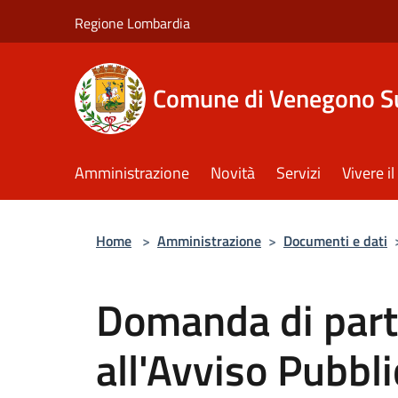
Salta al contenuto principale
Regione Lombardia
Comune di Venegono S
Amministrazione
Novità
Servizi
Vivere 
Home
>
Amministrazione
>
Documenti e dati
Domanda di part
all'Avviso Pubbl