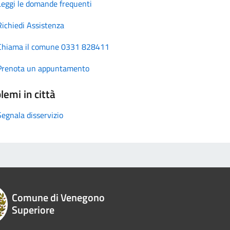
Leggi le domande frequenti
Richiedi Assistenza
Chiama il comune 0331 828411
Prenota un appuntamento
lemi in città
Segnala disservizio
Comune di Venegono
Superiore