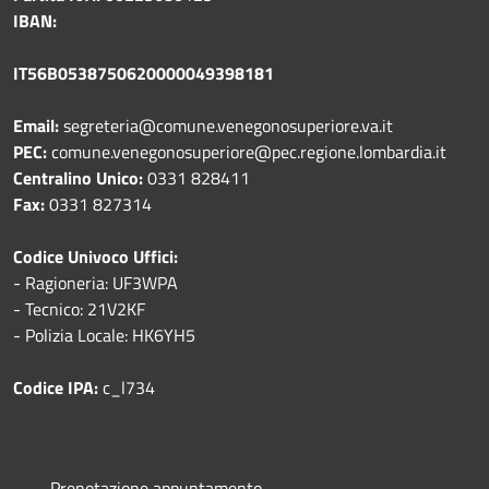
IBAN:
IT56B0538750620000049398181
Email:
segreteria@comune.venegonosuperiore.va.it
PEC:
comune.venegonosuperiore@pec.regione.lombardia.it
Centralino Unico:
0331 828411
Fax:
0331 827314
Codice Univoco Uffici:
- Ragioneria: UF3WPA
- Tecnico: 21V2KF
- Polizia Locale: HK6YH5
Codice IPA:
c_l734
Prenotazione appuntamento