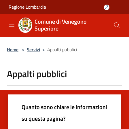
Salta al contenuto principale
Regione Lombardia
Comune di Venegono
Superiore
Home
>
Servizi
>
Appalti pubblici
Appalti pubblici
Quanto sono chiare le informazioni
su questa pagina?