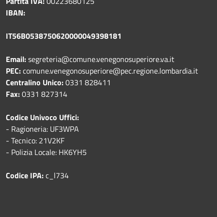
Partita IVA:
00223680125
IBAN:
IT56B0538750620000049398181
Email:
segreteria@comune.venegonosuperiore.va.it
PEC:
comune.venegonosuperiore@pec.regione.lombardia.it
Centralino Unico:
0331 828411
Fax:
0331 827314
Codice Univoco Uffici:
- Ragioneria: UF3WPA
- Tecnico: 21V2KF
- Polizia Locale: HK6YH5
Codice IPA:
c_l734