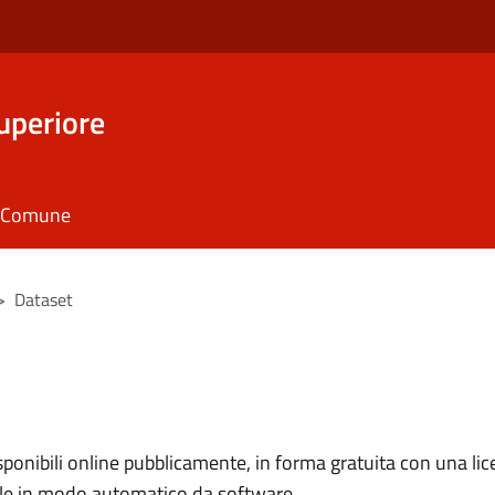
uperiore
il Comune
>
Dataset
nibili online pubblicamente, in forma gratuita con una lice
ile in modo automatico da software.