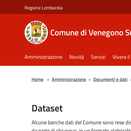
Salta al contenuto principale
Regione Lombardia
Comune di Venegono S
Amministrazione
Novità
Servizi
Vivere 
Home
>
Amministrazione
>
Documenti e dati
Dataset
Alcune banche dati del Comune sono rese dispo
da parte di chiunque, in un formato elaborab