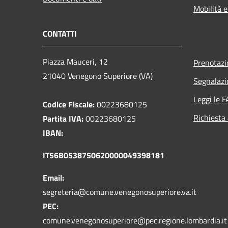
Mobilità e
CONTATTI
Piazza Mauceri, 12
Prenotaz
21040 Venegono Superiore (VA)
Segnalazi
Leggi le 
Codice Fiscale:
00223680125
Richiesta
Partita IVA:
00223680125
IBAN:
IT56B0538750620000049398181
Email:
segreteria@comune.venegonosuperiore.va.it
PEC:
comune.venegonosuperiore@pec.regione.lombardia.it