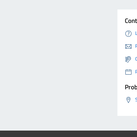
Cont
Prob