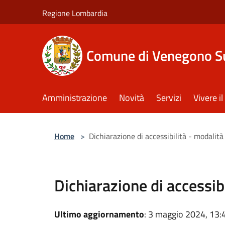
Salta al contenuto principale
Regione Lombardia
Comune di Venegono S
Amministrazione
Novità
Servizi
Vivere 
Home
>
Dichiarazione di accessibilità - modalit
Dichiarazione di accessib
Ultimo aggiornamento
: 3 maggio 2024, 13: