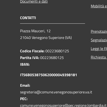
Documenti e dati
Mobilità e
CONTATTI
Piazza Mauceri, 12
Prenotaz
21040 Venegono Superiore (VA)
Segnalazi
Leggi le 
Codice Fiscale:
00223680125
Richiesta
Partita IVA:
00223680125
IBAN:
IT56B0538750620000049398181
Email:
segreteria@comune.venegonosuperiore.va.it
PEC:
comune.venegonosuperiore@pec.regione.lombardia.it