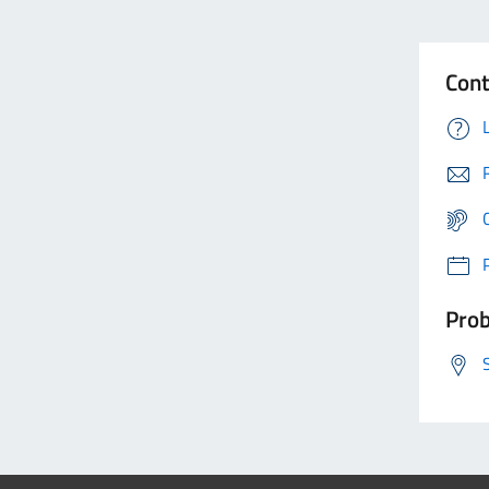
Cont
Prob