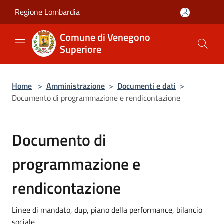
Salta al contenuto principale
Regione Lombardia
Comune di Venegono
Superiore
Home
>
Amministrazione
>
Documenti e dati
>
Documento di programmazione e rendicontazione
Documento di
programmazione e
rendicontazione
Linee di mandato, dup, piano della performance, bilancio
sociale