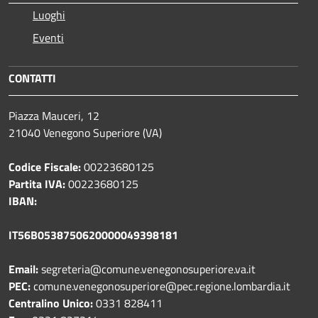
Luoghi
Eventi
CONTATTI
Piazza Mauceri, 12
21040 Venegono Superiore (VA)
Codice Fiscale:
00223680125
Partita IVA:
00223680125
IBAN:
IT56B0538750620000049398181
Email:
segreteria@comune.venegonosuperiore.va.it
PEC:
comune.venegonosuperiore@pec.regione.lombardia.it
Centralino Unico:
0331 828411