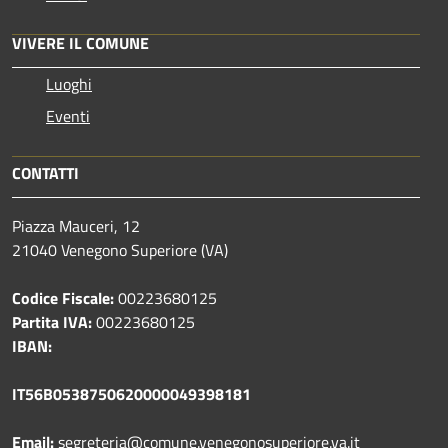
VIVERE IL COMUNE
Luoghi
Eventi
CONTATTI
Piazza Mauceri, 12
21040 Venegono Superiore (VA)
Codice Fiscale:
00223680125
Partita IVA:
00223680125
IBAN:
IT56B0538750620000049398181
Email:
segreteria@comune.venegonosuperiore.va.it