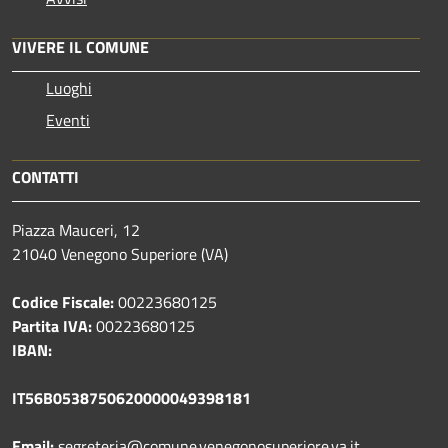
VIVERE IL COMUNE
Luoghi
Eventi
CONTATTI
Piazza Mauceri, 12
21040 Venegono Superiore (VA)
Codice Fiscale:
00223680125
Partita IVA:
00223680125
IBAN:
IT56B0538750620000049398181
Email:
segreteria@comune.venegonosuperiore.va.it