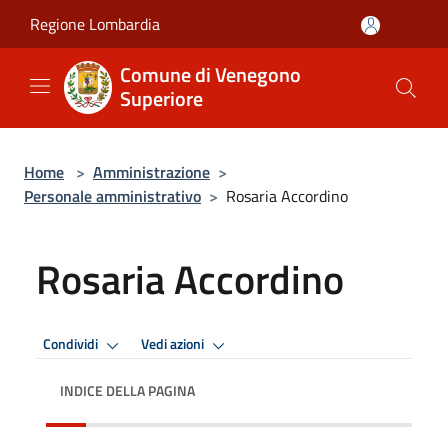
Salta al contenuto principale
Regione Lombardia
Comune di Venegono
Superiore
Home
>
Amministrazione
>
Personale amministrativo
>
Rosaria Accordino
Rosaria Accordino
Condividi
Vedi azioni
INDICE DELLA PAGINA