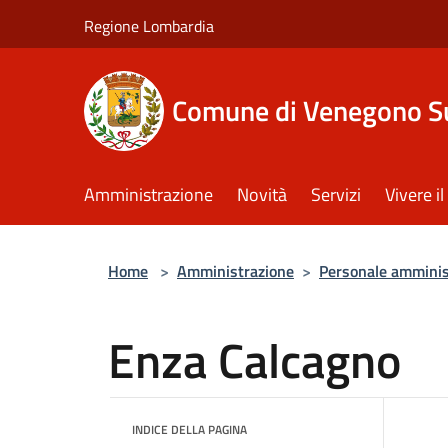
Salta al contenuto principale
Regione Lombardia
Comune di Venegono S
Amministrazione
Novità
Servizi
Vivere 
Home
>
Amministrazione
>
Personale amminis
Enza Calcagno
INDICE DELLA PAGINA