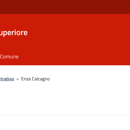
uperiore
il Comune
trativo
>
Enza Calcagno