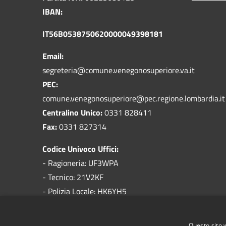
IBAN:
IT56B0538750620000049398181
Email:
segreteria@comune.venegonosuperiore.va.it
PEC:
comune.venegonosuperiore@pec.regione.lombardia.it
Centralino Unico:
0331 828411
Fax:
0331 827314
Codice Univoco Uffici:
- Ragioneria: UF3WPA
- Tecnico: 21V2KF
- Polizia Locale: HK6YH5
Codice IPA:
c_l734
Questo sito 