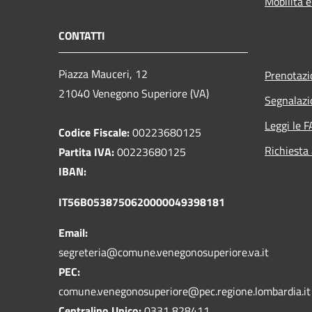
Mobilità e
CONTATTI
Piazza Mauceri, 12
Prenotaz
21040 Venegono Superiore (VA)
Segnalazi
Leggi le 
Codice Fiscale:
00223680125
Richiesta
Partita IVA:
00223680125
IBAN:
IT56B0538750620000049398181
Email:
segreteria@comune.venegonosuperiore.va.it
PEC:
comune.venegonosuperiore@pec.regione.lombardia.it
Centralino Unico:
0331 828411