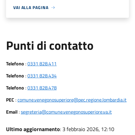
VAI ALLA PAGINA
Punti di contatto
Telefono
:
0331 828.411
Telefono
:
0331 828.434
Telefono
:
0331 828.478
PEC
:
comune.venegonosuperiore@pec.regione.lombardia.it
Email
:
segreteria@comune.venegonosuperiore.va.it
Ultimo aggiornamento
: 3 febbraio 2026, 12:10