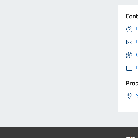
Cont
Prob