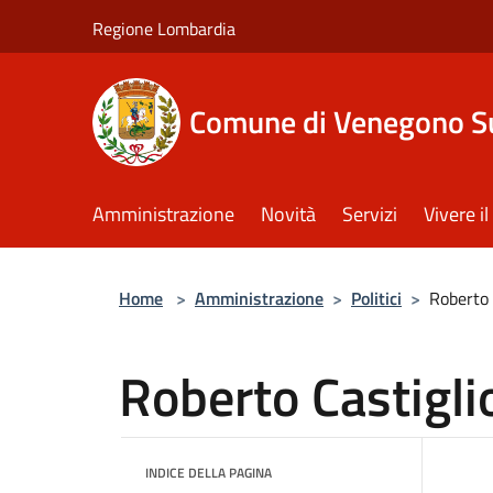
Salta al contenuto principale
Regione Lombardia
Comune di Venegono S
Amministrazione
Novità
Servizi
Vivere 
Home
>
Amministrazione
>
Politici
>
Roberto 
Roberto Castigli
INDICE DELLA PAGINA