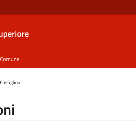
uperiore
il Comune
Castiglioni
oni