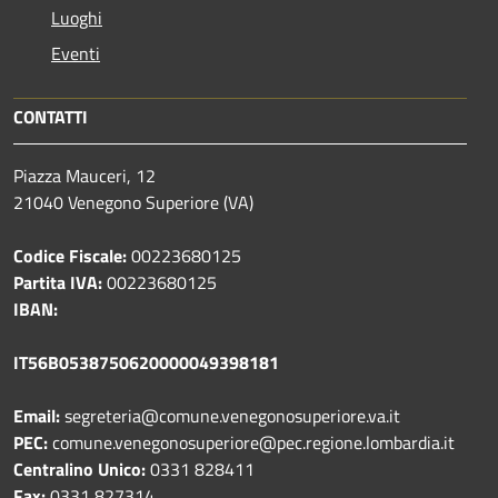
Luoghi
Eventi
CONTATTI
Piazza Mauceri, 12
21040 Venegono Superiore (VA)
Codice Fiscale:
00223680125
Partita IVA:
00223680125
IBAN:
IT56B0538750620000049398181
Email:
segreteria@comune.venegonosuperiore.va.it
PEC:
comune.venegonosuperiore@pec.regione.lombardia.it
Centralino Unico:
0331 828411
Fax:
0331 827314