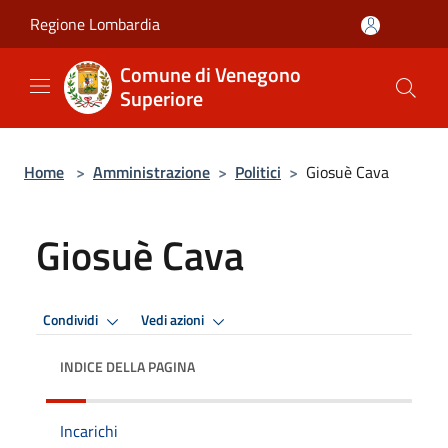
Salta al contenuto principale
Regione Lombardia
Comune di Venegono
Superiore
Home
>
Amministrazione
>
Politici
>
Giosuè Cava
Giosuè Cava
Condividi
Vedi azioni
INDICE DELLA PAGINA
Incarichi