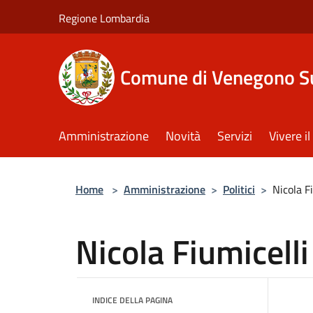
Salta al contenuto principale
Regione Lombardia
Comune di Venegono S
Amministrazione
Novità
Servizi
Vivere 
Home
>
Amministrazione
>
Politici
>
Nicola F
Nicola Fiumicelli
INDICE DELLA PAGINA