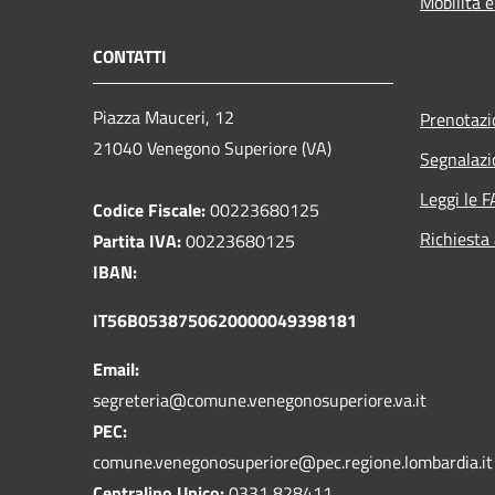
Mobilità e
CONTATTI
Piazza Mauceri, 12
Prenotaz
21040 Venegono Superiore (VA)
Segnalazi
Leggi le 
Codice Fiscale:
00223680125
Richiesta
Partita IVA:
00223680125
IBAN:
IT56B0538750620000049398181
Email:
segreteria@comune.venegonosuperiore.va.it
PEC:
comune.venegonosuperiore@pec.regione.lombardia.it
Centralino Unico:
0331 828411