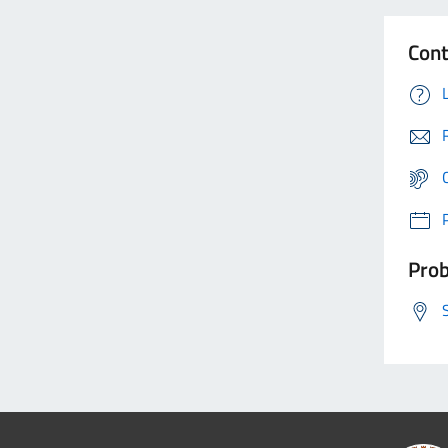
Cont
Prob