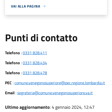
VAI ALLA PAGINA
Punti di contatto
Telefono
:
0331 828.411
Telefono
:
0331 828.434
Telefono
:
0331 828.478
PEC
:
comune.venegonosuperiore@pec.regione.lombardia.it
Email
:
segreteria@comune.venegonosuperiore.va.it
Ultimo aggiornamento
: 4 gennaio 2024, 12:47