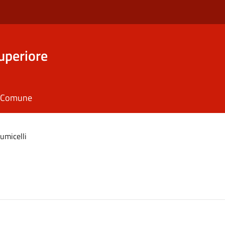
uperiore
il Comune
iumicelli