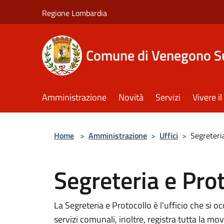
Salta al contenuto principale
Regione Lombardia
Comune di Venegono S
Amministrazione
Novità
Servizi
Vivere 
Home
>
Amministrazione
>
Uffici
>
Segreteri
Segreteria e Pro
La Segreteria e Protocollo è l'ufficio che si oc
servizi comunali, inoltre, registra tutta la m