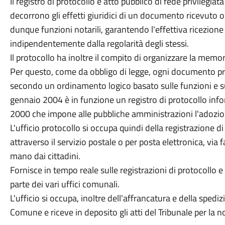
Il registro di protocollo è atto pubblico di fede privilegiata
decorrono gli effetti giuridici di un documento ricevuto o
dunque funzioni notarili, garantendo l'effettiva ricezion
indipendentemente dalla regolarità degli stessi.
Il protocollo ha inoltre il compito di organizzare la memor
Per questo, come da obbligo di legge, ogni documento pro
secondo un ordinamento logico basato sulle funzioni e sul
gennaio 2004 è in funzione un registro di protocollo in
2000 che impone alle pubbliche amministrazioni l'adozio
L'ufficio protocollo si occupa quindi della registrazione di
attraverso il servizio postale o per posta elettronica, via 
mano dai cittadini.
Fornisce in tempo reale sulle registrazioni di protocollo 
parte dei vari uffici comunali.
L'ufficio si occupa, inoltre dell'affrancatura e della spedi
Comune e riceve in deposito gli atti del Tribunale per la not