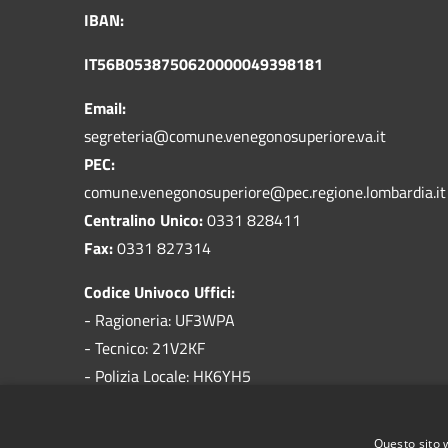
IBAN:
IT56B0538750620000049398181
Email:
segreteria@comune.venegonosuperiore.va.it
PEC:
comune.venegonosuperiore@pec.regione.lombardia.it
Centralino Unico:
0331 828411
Fax:
0331 827314
Codice Univoco Uffici:
- Ragioneria: UF3WPA
- Tecnico: 21V2KF
- Polizia Locale: HK6YH5
Codice IPA:
c_l734
Questo sito 