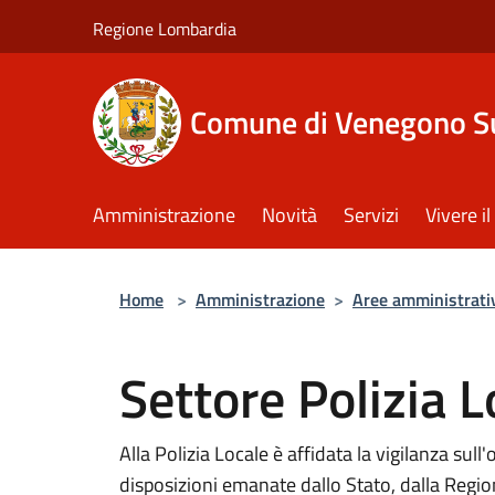
Salta al contenuto principale
Regione Lombardia
Comune di Venegono S
Amministrazione
Novità
Servizi
Vivere 
Home
>
Amministrazione
>
Aree amministrati
Settore Polizia L
Alla Polizia Locale è affidata la vigilanza sul
disposizioni emanate dallo Stato, dalla Region