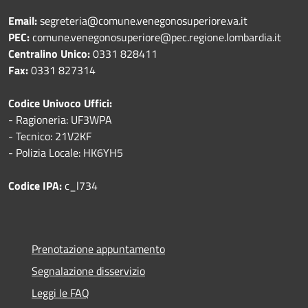
Email:
segreteria@comune.venegonosuperiore.va.it
PEC:
comune.venegonosuperiore@pec.regione.lombardia.it
Centralino Unico:
0331 828411
Fax:
0331 827314
Codice Univoco Uffici:
- Ragioneria: UF3WPA
- Tecnico: 21V2KF
- Polizia Locale: HK6YH5
Codice IPA:
c_l734
Prenotazione appuntamento
Segnalazione disservizio
Leggi le FAQ