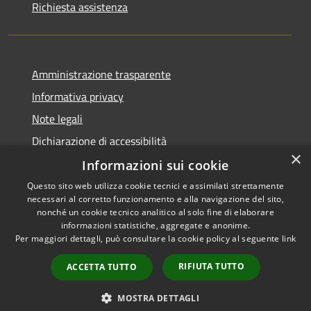
Richiesta assistenza
Amministrazione trasparente
Informativa privacy
Note legali
Dichiarazione di accessibilità
×
Informazioni sui cookie
Questo sito web utilizza cookie tecnici e assimilati strettamente
necessari al corretto funzionamento e alla navigazione del sito,
RSS
Copyright © 2026 • Comune di
nonché un cookie tecnico analitico al solo fine di elaborare
informazioni statistiche, aggregate e anonime.
Accessibilità
Venegono Superiore • Powered
Per maggiori dettagli, può consultare la cookie policy al seguente
link
Privacy
Municipium
Accesso
by
•
Cookie
redazione
RIFIUTA TUTTO
ACCETTA TUTTO
Mappa del sito
Intranet
MOSTRA DETTAGLI