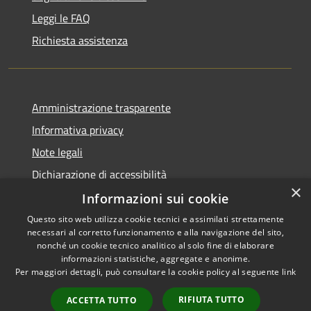
Leggi le FAQ
Richiesta assistenza
Amministrazione trasparente
Informativa privacy
Note legali
Dichiarazione di accessibilità
×
Informazioni sui cookie
Questo sito web utilizza cookie tecnici e assimilati strettamente
necessari al corretto funzionamento e alla navigazione del sito,
RSS
Copyright © 2026 • Comune di
nonché un cookie tecnico analitico al solo fine di elaborare
informazioni statistiche, aggregate e anonime.
Accessibilità
Venegono Superiore • Powered
Per maggiori dettagli, può consultare la cookie policy al seguente
link
Privacy
Municipium
Accesso
by
•
Cookie
redazione
RIFIUTA TUTTO
ACCETTA TUTTO