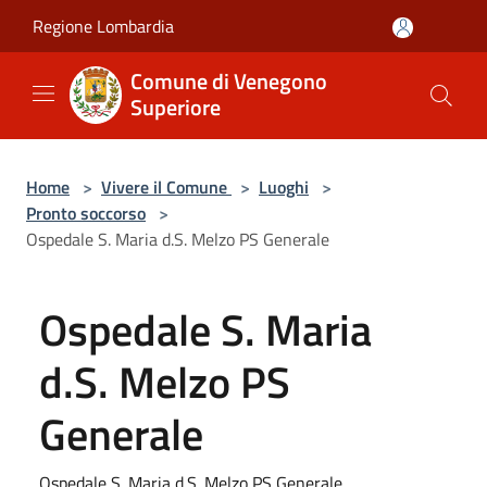
Salta al contenuto principale
Regione Lombardia
Comune di Venegono
Superiore
Home
>
Vivere il Comune
>
Luoghi
>
Pronto soccorso
>
Ospedale S. Maria d.S. Melzo PS Generale
Ospedale S. Maria
d.S. Melzo PS
Generale
Ospedale S. Maria d.S. Melzo PS Generale