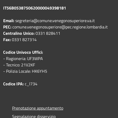
IT56B0538750620000049398181
Email:
segreteria@comune.venegonosuperiore.va.it
PEC:
comune.venegonosuperiore@pec.regione.lombardia.it
Centralino Unico:
0331 828411
Fax:
0331 827314
Codice Univoco Uffici:
- Ragioneria: UF3WPA
- Tecnico: 21V2KF
- Polizia Locale: HK6YH5
Codice IPA:
c_l734
Prenotazione appuntamento
Segnalazione disservizio