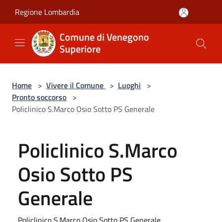
Salta al contenuto principale
Regione Lombardia
Comune di Venegono
Superiore
Home
>
Vivere il Comune
>
Luoghi
>
Pronto soccorso
>
Policlinico S.Marco Osio Sotto PS Generale
Policlinico S.Marco
Osio Sotto PS
Generale
Policlinico S.Marco Osio Sotto PS Generale