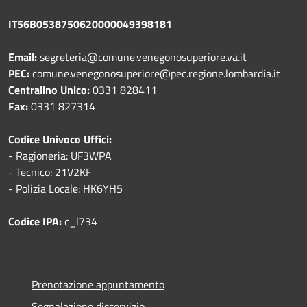
IT56B0538750620000049398181
Email:
segreteria@comune.venegonosuperiore.va.it
PEC:
comune.venegonosuperiore@pec.regione.lombardia.it
Centralino Unico:
0331 828411
Fax:
0331 827314
Codice Univoco Uffici:
- Ragioneria: UF3WPA
- Tecnico: 21V2KF
- Polizia Locale: HK6YH5
Codice IPA:
c_l734
Prenotazione appuntamento
Segnalazione disservizio