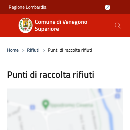
Salta al contenuto principale
Regione Lombardia
Comune di Venegono
Superiore
Home
>
Rifiuti
>
Punti di raccolta rifiuti
Punti di raccolta rifiuti