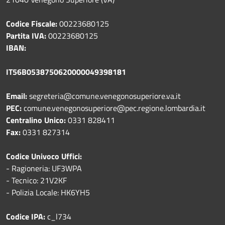
Codice Fiscale:
00223680125
Partita IVA:
00223680125
IBAN:
IT56B0538750620000049398181
Email:
segreteria@comune.venegonosuperiore.va.it
PEC:
comune.venegonosuperiore@pec.regione.lombardia.it
Centralino Unico:
0331 828411
Fax:
0331 827314
Codice Univoco Uffici:
- Ragioneria: UF3WPA
- Tecnico: 21V2KF
- Polizia Locale: HK6YH5
Codice IPA:
c_l734