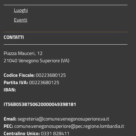
Luoghi
Eventi
CONTATTI
Piazza Mauceri, 12
21040 Venegono Superiore (VA)
Codice Fiscale:
00223680125
Partita IVA:
00223680125
IBAN:
IT56B0538750620000049398181
Email:
segreteria@comune.venegonosuperiore.va.it
PEC:
comune.venegonosuperiore@pec.regione.lombardia.it
Centralino Unico:
0331 828411