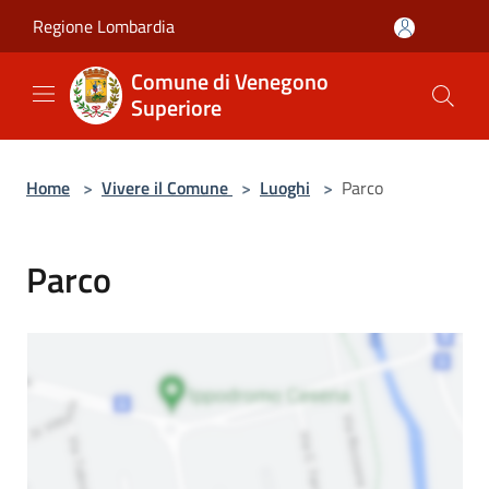
Salta al contenuto principale
Regione Lombardia
Comune di Venegono
Superiore
Home
>
Vivere il Comune
>
Luoghi
>
Parco
Parco