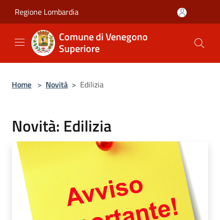
Salta al contenuto principale
Regione Lombardia
Comune di Venegono
Superiore
Home
>
Novità
>
Edilizia
Novità: Edilizia