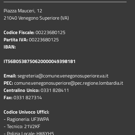
Piazza Mauceri, 12
21040 Venegono Superiore (VA)
Codice Fiscale:
00223680125
Partita IVA:
00223680125
IBAN:
IT56B0538750620000049398181
Email:
segreteria@comune.venegonosuperiore.va.it
PEC:
comune.venegonosuperiore@pec.regione.lombardia.it
Centralino Unico:
0331 828411
Fax:
0331 827314
Codice Univoco Uffici:
- Ragioneria: UF3WPA
- Tecnico: 21V2KF
- Polizia Locale: HK6YH5