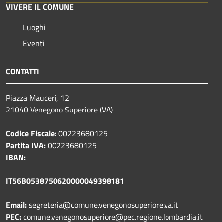
VIVERE IL COMUNE
Luoghi
Eventi
CONTATTI
Piazza Mauceri, 12
21040 Venegono Superiore (VA)
Codice Fiscale:
00223680125
Partita IVA:
00223680125
IBAN:
IT56B0538750620000049398181
Email:
segreteria@comune.venegonosuperiore.va.it
PEC:
comune.venegonosuperiore@pec.regione.lombardia.it