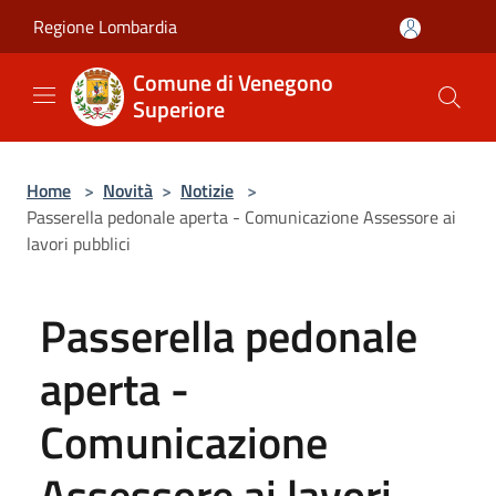
Salta al contenuto principale
Regione Lombardia
Comune di Venegono
Superiore
Home
>
Novità
>
Notizie
>
Passerella pedonale aperta - Comunicazione Assessore ai
lavori pubblici
Passerella pedonale
aperta -
Comunicazione
Assessore ai lavori