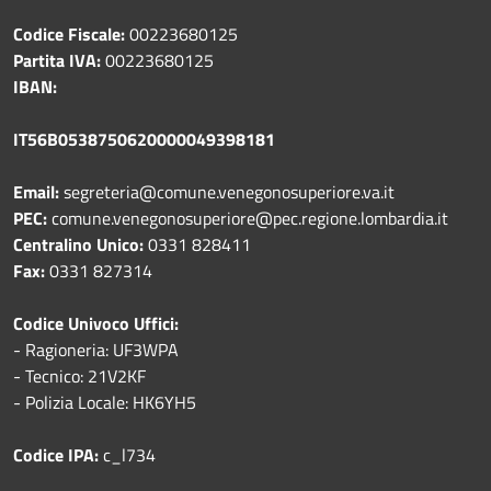
Codice Fiscale:
00223680125
Partita IVA:
00223680125
IBAN:
IT56B0538750620000049398181
Email:
segreteria@comune.venegonosuperiore.va.it
PEC:
comune.venegonosuperiore@pec.regione.lombardia.it
Centralino Unico:
0331 828411
Fax:
0331 827314
Codice Univoco Uffici:
- Ragioneria: UF3WPA
- Tecnico: 21V2KF
- Polizia Locale: HK6YH5
Codice IPA:
c_l734