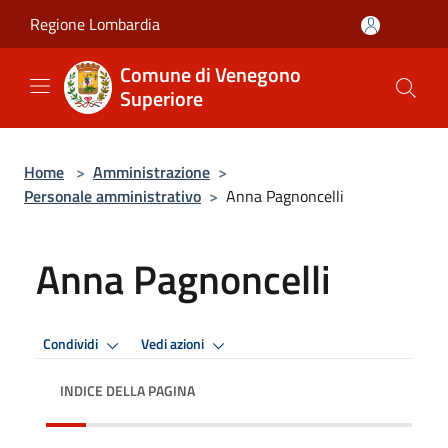
Salta al contenuto principale
Regione Lombardia
Comune di Venegono
Superiore
Home
>
Amministrazione
>
Personale amministrativo
>
Anna Pagnoncelli
Anna Pagnoncelli
Condividi
Vedi azioni
INDICE DELLA PAGINA