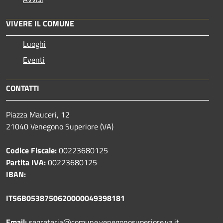
VIVERE IL COMUNE
Luoghi
Eventi
CONTATTI
Piazza Mauceri, 12
21040 Venegono Superiore (VA)
Codice Fiscale:
00223680125
Partita IVA:
00223680125
IBAN:
IT56B0538750620000049398181
Email:
segreteria@comune.venegonosuperiore.va.it